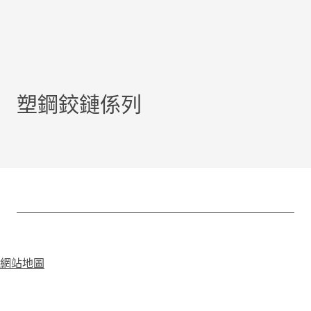
塑鋼鉸鏈係列
網站地圖