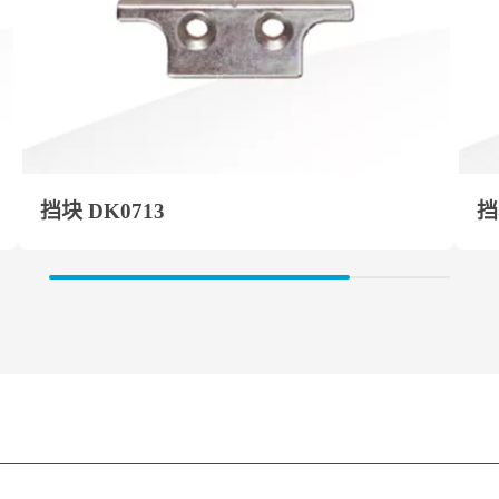
挡块 DK0713
挡