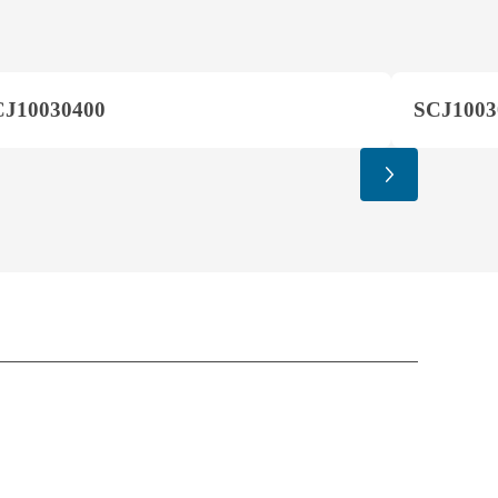
CJ10030400
SCJ1003