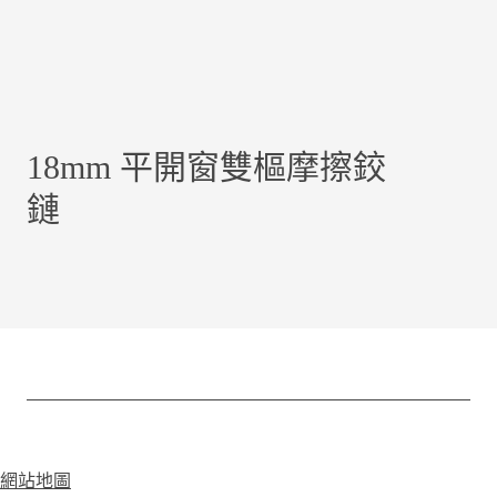
18mm 平開窗雙樞摩擦鉸
鏈
網站地圖