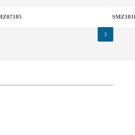
MZ07105
SMZ101