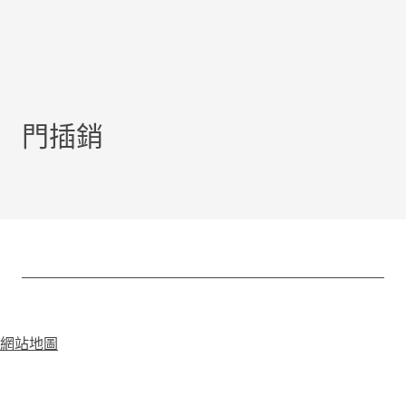
門插銷
網站地圖