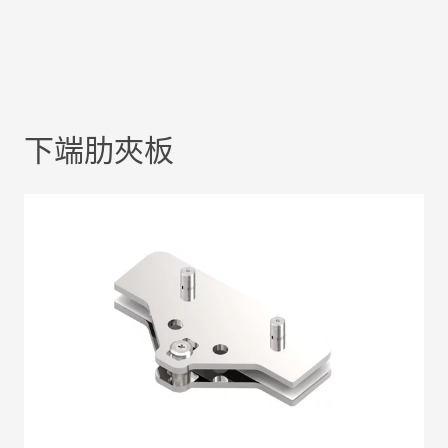
下端肋夾板