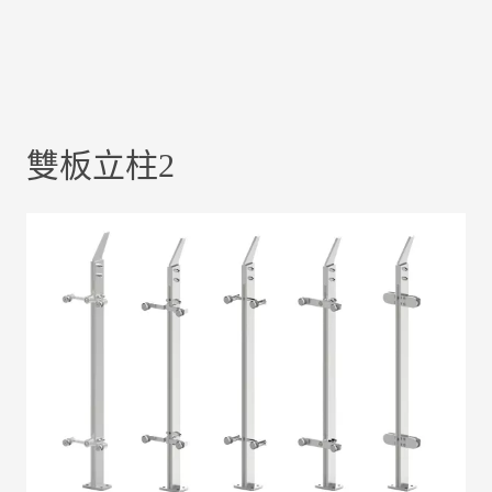
雙板立柱2