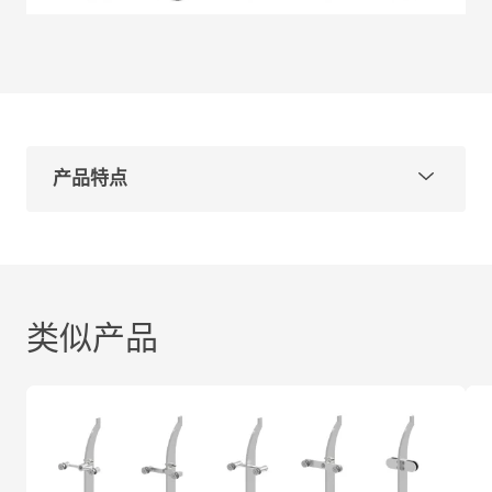
产品特点
型号：GFBS2
材质可选：304、316
表面处理：拉丝、镜光
为便于客户选择，主要分为以下两种情况：
类似产品
沿海地区和重工业区：推荐使用316材质，或根据项
目要求选用。
乡村地区和一般城市：推荐使用304材质，或根据项
目要求选用。