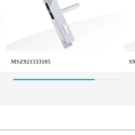
MSZ921533105
S